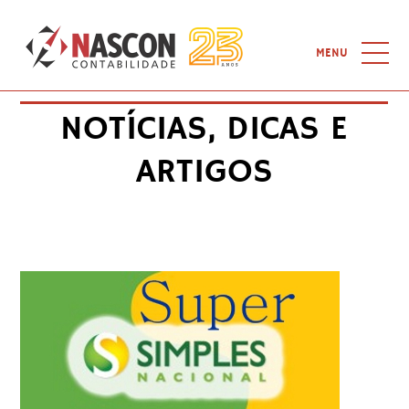
Home
-
MENU
Novo teto do supersimples deverá ser votado esta semana
HOME
NOTÍCIAS, DICAS E
QUEM SOMOS
ARTIGOS
SERVIÇOS
NOTÍCIAS
CURSOS
LINKS
CONTATO