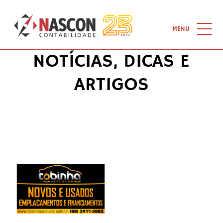
Home
-
Logos
-
SERVIÇOS TOBINHA
MENU
NOTÍCIAS, DICAS E
HOME
ARTIGOS
QUEM SOMOS
SERVIÇOS
NOTÍCIAS
CURSOS
LINKS
CONTATO