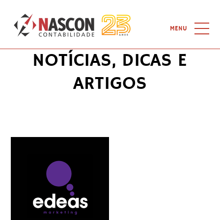
Home
-
Logos
-
E-deas
MENU
NOTÍCIAS, DICAS E
HOME
ARTIGOS
QUEM SOMOS
SERVIÇOS
NOTÍCIAS
CURSOS
LINKS
CONTATO