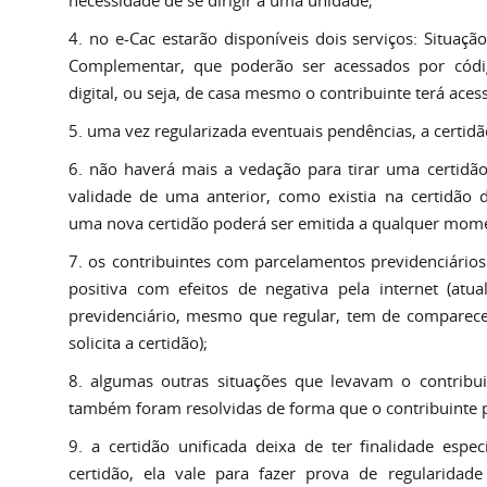
necessidade de se dirigir a uma unidade;
4. no e-Cac estarão disponíveis dois serviços: Situação 
Complementar, que poderão ser acessados por códig
digital, ou seja, de casa mesmo o contribuinte terá ace
5. uma vez regularizada eventuais pendências, a certidão
6. não haverá mais a vedação para tirar uma certidã
validade de uma anterior, como existia na certidão d
uma nova certidão poderá ser emitida a qualquer mom
7. os contribuintes com parcelamentos previdenciário
positiva com efeitos de negativa pela internet (a
previdenciário, mesmo que regular, tem de comparece
solicita a certidão);
8. algumas outras situações que levavam o contribui
também foram resolvidas de forma que o contribuinte po
9. a certidão unificada deixa de ter finalidade espe
certidão, ela vale para fazer prova de regularidad