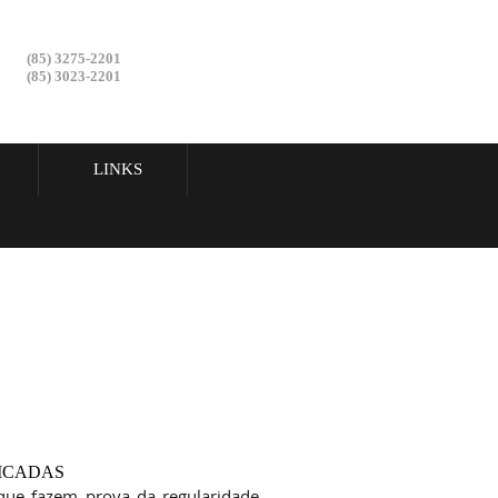
(85) 3275-2201
(85) 3023-2201
LINKS
FICADAS
 que fazem prova da regularidade